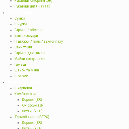
Рукавиці юніорські (JR)
Рукавиці дитячі (YTH)
Аксесуари
Сумки
Шнурки
Стрічка / обмотка
Інші аксесуари
Підтяжки / пояс / захист паху
Захист шиї
Стрічка для гамаш
Майки тренувальні
Гамаші
Шайби та м’ячі
Шоломи
Термобілизна
Шкарпетки
Комбінезони
Дорослі (SR)
Юніорські (JR)
Дитячі (YTH)
Термобілизна (ВЕРХ)
Дорослі (SR)
Дитячі (YTH)