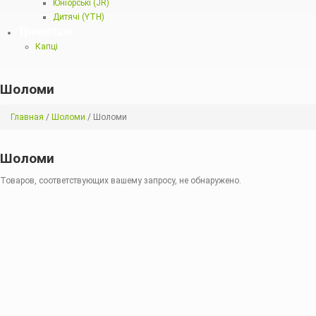
Юніорські (JR)
Дитячі (YTH)
Трикотаж
Капці
Шоломи
Главная
/
Шоломи
/ Шоломи
Шоломи
Товаров, соответствующих вашему запросу, не обнаружено.