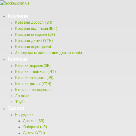
Ковзани
Ковзани дорослі (SR)
Ковзани підліткові (INT)
Ковзани юніорські (JR)
Ковзани дитячі (YTH)
Ковзани воротарські
Аксесуари та запчастини для ковзанів
Ключки
Ключки дорослі (SR)
Ключки підліткові (INT)
Ключки юніорські (JR)
Ключки дитячі (YTH)
Ключка воротарська
Лопатки
Труба
Захист
Нагрудник
Дорослі (SR)
Юніорські (JR)
Дитячі (YTH)