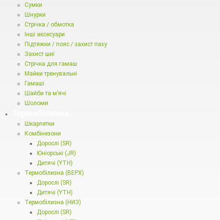
Сумки
Шнурки
Стрічка / обмотка
Інші аксесуари
Підтяжки / пояс / захист паху
Захист шиї
Стрічка для гамаш
Майки тренувальні
Гамаші
Шайби та м’ячі
Шоломи
Термобілизна
Шкарпетки
Комбінезони
Дорослі (SR)
Юніорські (JR)
Дитячі (YTH)
Термобілизна (ВЕРХ)
Дорослі (SR)
Дитячі (YTH)
Термобілизна (НИЗ)
Дорослі (SR)