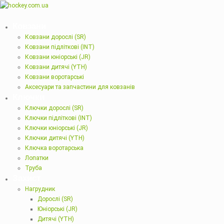
Ковзани
Ковзани дорослі (SR)
Ковзани підліткові (INT)
Ковзани юніорські (JR)
Ковзани дитячі (YTH)
Ковзани воротарські
Аксесуари та запчастини для ковзанів
Ключки
Ключки дорослі (SR)
Ключки підліткові (INT)
Ключки юніорські (JR)
Ключки дитячі (YTH)
Ключка воротарська
Лопатки
Труба
Захист
Нагрудник
Дорослі (SR)
Юніорські (JR)
Дитячі (YTH)