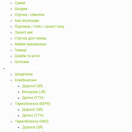
Сумки
Шнурки
Стрічка / обмотка
Інші аксесуари
Підтяжки / пояс / захист паху
Захист шиї
Стрічка для гамаш
Майки тренувальні
Гамаші
Шайби та м’ячі
Шоломи
Термобілизна
Шкарпетки
Комбінезони
Дорослі (SR)
Юніорські (JR)
Дитячі (YTH)
Термобілизна (ВЕРХ)
Дорослі (SR)
Дитячі (YTH)
Термобілизна (НИЗ)
Дорослі (SR)