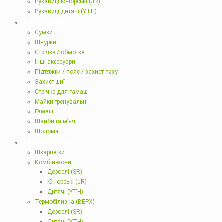
Рукавиці юніорські (JR)
Рукавиці дитячі (YTH)
Аксесуари
Сумки
Шнурки
Стрічка / обмотка
Інші аксесуари
Підтяжки / пояс / захист паху
Захист шиї
Стрічка для гамаш
Майки тренувальні
Гамаші
Шайби та м’ячі
Шоломи
Термобілизна
Шкарпетки
Комбінезони
Дорослі (SR)
Юніорські (JR)
Дитячі (YTH)
Термобілизна (ВЕРХ)
Дорослі (SR)
Дитячі (YTH)