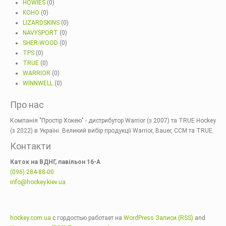
HOWIES
(0)
KOHO
(0)
LIZARDSKINS
(0)
NAVYSPORT
(0)
SHER-WOOD
(0)
TPS
(0)
TRUE
(0)
WARRIOR
(0)
WINNWELL
(0)
Про нас
Компанія "Простір Хокею" - дистрибутор Warrior (з 2007) та TRUE Hockey
(з 2022) в Україні. Великий вибір продукції Warrior, Bauer, CCM та TRUE.
Контакти
Каток на ВДНГ, павільон 16-А
(096) 284-88-00
info@hockey.kiev.ua
hockey.com.ua
с гордостью работает на
WordPress
Записи (RSS)
and