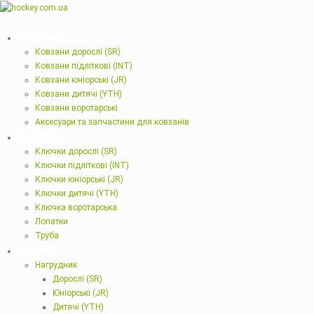
Ковзани
Ковзани дорослі (SR)
Ковзани підліткові (INT)
Ковзани юніорські (JR)
Ковзани дитячі (YTH)
Ковзани воротарські
Аксесуари та запчастини для ковзанів
Ключки
Ключки дорослі (SR)
Ключки підліткові (INT)
Ключки юніорські (JR)
Ключки дитячі (YTH)
Ключка воротарська
Лопатки
Труба
Захист
Нагрудник
Дорослі (SR)
Юніорські (JR)
Дитячі (YTH)