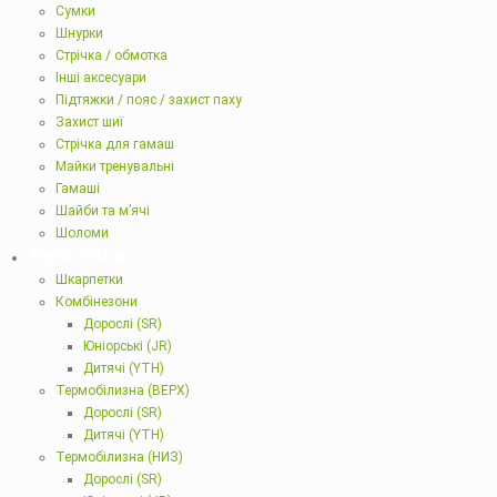
Сумки
Шнурки
Стрічка / обмотка
Інші аксесуари
Підтяжки / пояс / захист паху
Захист шиї
Стрічка для гамаш
Майки тренувальні
Гамаші
Шайби та м’ячі
Шоломи
Термобілизна
Шкарпетки
Комбінезони
Дорослі (SR)
Юніорські (JR)
Дитячі (YTH)
Термобілизна (ВЕРХ)
Дорослі (SR)
Дитячі (YTH)
Термобілизна (НИЗ)
Дорослі (SR)