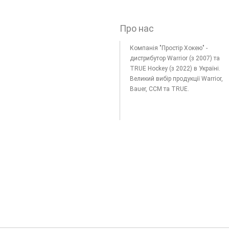
Про нас
Компанія "Простір Хокею" -
дистрибутор Warrior (з 2007) та
TRUE Hockey (з 2022) в Україні.
Великий вибір продукції Warrior,
Bauer, CCM та TRUE.