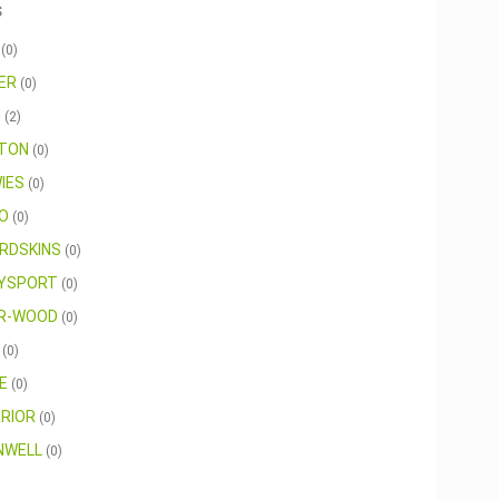
s
R
(0)
ER
(0)
M
(2)
TON
(0)
IES
(0)
HO
(0)
ARDSKINS
(0)
YSPORT
(0)
R-WOOD
(0)
S
(0)
UE
(0)
RIOR
(0)
NWELL
(0)