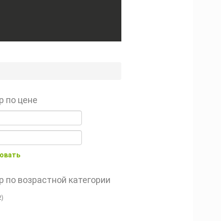
р по цене
овать
р по возрастной категории
2)