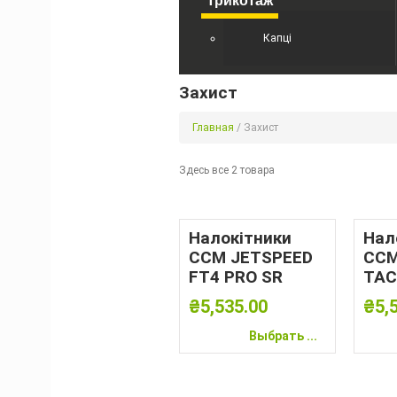
Трикотаж
Капці
Захист
Главная
/ Захист
Здесь все 2 товара
Налокітники
Нал
CCM JETSPEED
CCM
FT4 PRO SR
TAC
₴
5,535.00
₴
5,
Выбрать ...