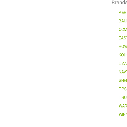
Brand
A&
BAU
CC
EAS
HOW
KO
LIZ
NAV
SHE
TP
TR
WAR
WIN