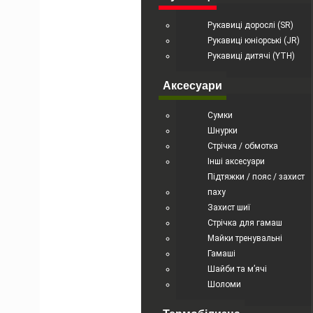
Рукавиці дорослі (SR)
Рукавиці юніорські (JR)
Рукавиці дитячі (YTH)
Аксесуари
Сумки
Шнурки
Стрічка / обмотка
Інші аксесуари
Підтяжки / пояс / захист
паху
Захист шиї
Стрічка для гамаш
Майки тренувальні
Гамаші
Шайби та м’ячі
Шоломи