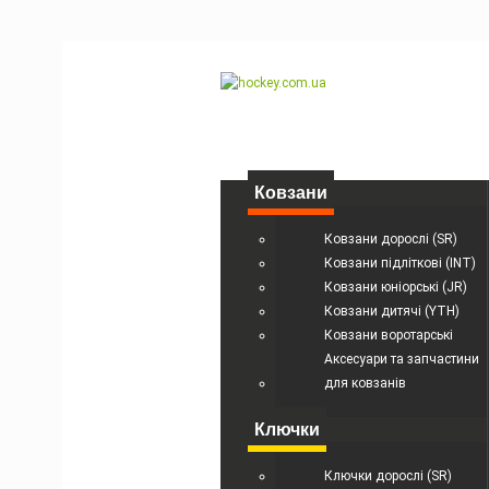
Ковзани
Ковзани дорослі (SR)
Ковзани підліткові (INT)
Ковзани юніорські (JR)
Ковзани дитячі (YTH)
Ковзани воротарські
Аксесуари та запчастини
для ковзанів
Ключки
Ключки дорослі (SR)