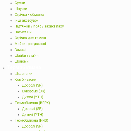
Сумки
Шнурки
Стрічка / обмотка
Інші аксесуари
Підтяжки / пояс / захист паху
Захист шиї
Стрічка для гамаш
Майки тренувальні
Гамаші
Шайби та м’ячі
Шоломи
Термобілизна
Шкарпетки
Комбінезони
Дорослі (SR)
Юніорські (JR)
Дитячі (YTH)
Термобілизна (ВЕРХ)
Дорослі (SR)
Дитячі (YTH)
Термобілизна (НИЗ)
Дорослі (SR)