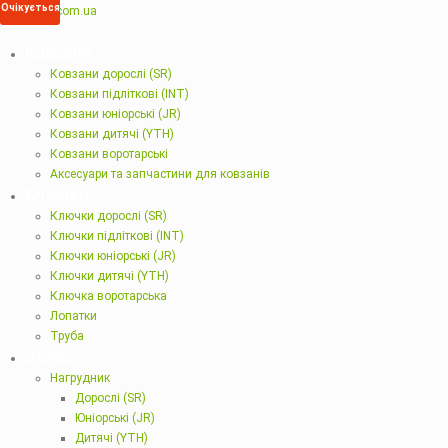
Очікується
Ковзани
Ковзани дорослі (SR)
Ковзани підліткові (INT)
Ковзани юніорські (JR)
Ковзани дитячі (YTH)
Ковзани воротарські
Аксесуари та запчастини для ковзанів
Ключки
Ключки дорослі (SR)
Ключки підліткові (INT)
Ключки юніорські (JR)
Ключки дитячі (YTH)
Ключка воротарська
Лопатки
Труба
Захист
Нагрудник
Дорослі (SR)
Юніорські (JR)
Дитячі (YTH)