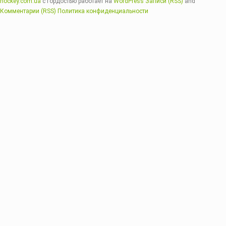
hockey.com.ua
с гордостью работает на
WordPress
Записи (RSS)
and
Комментарии (RSS)
Политика конфиденциальности