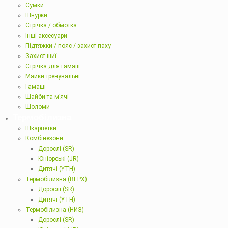
Сумки
Шнурки
Стрічка / обмотка
Інші аксесуари
Підтяжки / пояс / захист паху
Захист шиї
Стрічка для гамаш
Майки тренувальні
Гамаші
Шайби та м’ячі
Шоломи
Термобілизна
Шкарпетки
Комбінезони
Дорослі (SR)
Юніорські (JR)
Дитячі (YTH)
Термобілизна (ВЕРХ)
Дорослі (SR)
Дитячі (YTH)
Термобілизна (НИЗ)
Дорослі (SR)