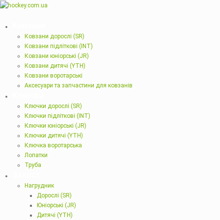
Ковзани
Ковзани дорослі (SR)
Ковзани підліткові (INT)
Ковзани юніорські (JR)
Ковзани дитячі (YTH)
Ковзани воротарські
Аксесуари та запчастини для ковзанів
Ключки
Ключки дорослі (SR)
Ключки підліткові (INT)
Ключки юніорські (JR)
Ключки дитячі (YTH)
Ключка воротарська
Лопатки
Труба
Захист
Нагрудник
Дорослі (SR)
Юніорські (JR)
Дитячі (YTH)