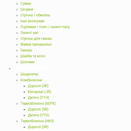
Сумки
Шнурки
Стрічка / обмотка
Інші аксесуари
Підтяжки / пояс / захист паху
Захист шиї
Стрічка для гамаш
Майки тренувальні
Гамаші
Шайби та м’ячі
Шоломи
Термобілизна
Шкарпетки
Комбінезони
Дорослі (SR)
Юніорські (JR)
Дитячі (YTH)
Термобілизна (ВЕРХ)
Дорослі (SR)
Дитячі (YTH)
Термобілизна (НИЗ)
Дорослі (SR)