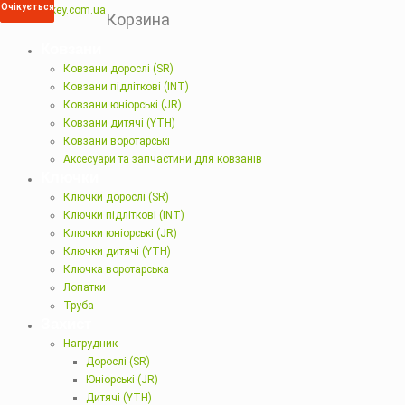
Очікується
Очікується
Корзина
Ковзани
Ковзани дорослі (SR)
Ковзани підліткові (INT)
Ковзани юніорські (JR)
Ковзани дитячі (YTH)
Ковзани воротарські
Аксесуари та запчастини для ковзанів
Ключки
Ключки дорослі (SR)
Ключки підліткові (INT)
Ключки юніорські (JR)
Ключки дитячі (YTH)
Ключка воротарська
Лопатки
Труба
Захист
Нагрудник
Дорослі (SR)
Юніорські (JR)
Дитячі (YTH)