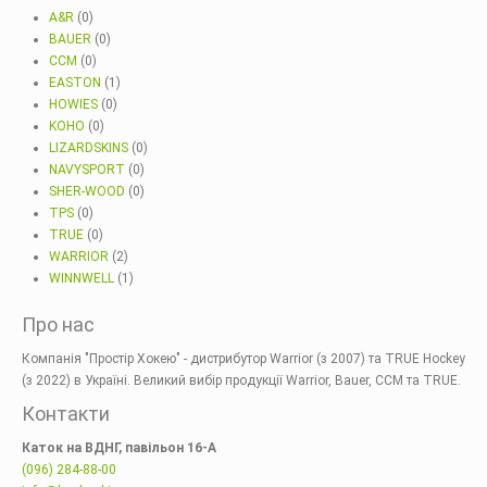
A&R
(0)
BAUER
(0)
CCM
(0)
EASTON
(1)
HOWIES
(0)
KOHO
(0)
LIZARDSKINS
(0)
NAVYSPORT
(0)
SHER-WOOD
(0)
TPS
(0)
TRUE
(0)
WARRIOR
(2)
WINNWELL
(1)
Про нас
Компанія "Простір Хокею" - дистрибутор Warrior (з 2007) та TRUE Hockey
(з 2022) в Україні. Великий вибір продукції Warrior, Bauer, CCM та TRUE.
Контакти
Каток на ВДНГ, павільон 16-А
(096) 284-88-00