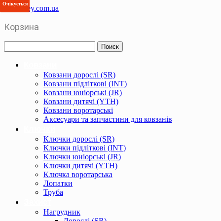
Очікується
Очікується
Корзина
Ковзани
Ковзани дорослі (SR)
Ковзани підліткові (INT)
Ковзани юніорські (JR)
Ковзани дитячі (YTH)
Ковзани воротарські
Аксесуари та запчастини для ковзанів
Ключки
Ключки дорослі (SR)
Ключки підліткові (INT)
Ключки юніорські (JR)
Ключки дитячі (YTH)
Ключка воротарська
Лопатки
Труба
Захист
Нагрудник
Дорослі (SR)