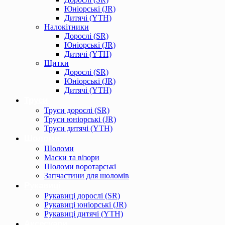
Юніорські (JR)
Дитячі (YTH)
Налокітники
Дорослі (SR)
Юніорські (JR)
Дитячі (YTH)
Щитки
Дорослі (SR)
Юніорські (JR)
Дитячі (YTH)
Труси
Труси дорослі (SR)
Труси юніорські (JR)
Труси дитячі (YTH)
Шоломи
Шоломи
Маски та візори
Шоломи воротарські
Запчастини для шоломів
Рукавиці
Рукавиці дорослі (SR)
Рукавиці юніорські (JR)
Рукавиці дитячі (YTH)
Аксесуари