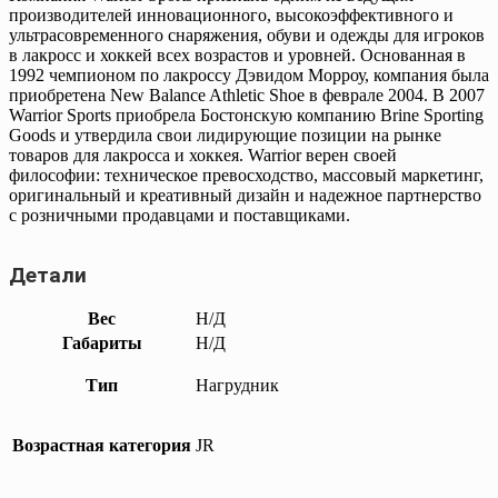
производителей инновационного, высокоэффективного и
ультрасовременного снаряжения, обуви и одежды для игроков
в лакросс и хоккей всех возрастов и уровней. Основанная в
1992 чемпионом по лакроссу Дэвидом Морроу, компания была
приобретена New Balance Athletic Shoe в феврале 2004. В 2007
Warrior Sports приобрела Бостонскую компанию Brine Sporting
Goods и утвердила свои лидирующие позиции на рынке
товаров для лакросса и хоккея. Warrior верен своей
философии: техническое превосходство, массовый маркетинг,
оригинальный и креативный дизайн и надежное партнерство
с розничными продавцами и поставщиками.
Детали
Вес
Н/Д
Габариты
Н/Д
Тип
Нагрудник
Возрастная категория
JR