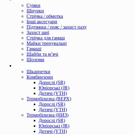
Сумки
Шнурки
Стрічка / обмотка
Інші аксесуари
Підтяжки / пояс / захист паху
Захист шиї
Стрічка для гамаш
Майки тренувальні
Гамаші
Шайби та м’ячі
Шоломи
Термобілизна
Шкарпетки
Комбінезони
Дорослі (SR)
Юніорські (JR)
Дитячі (YTH)
Термобілизна (ВЕРХ)
Дорослі (SR)
Дитячі (YTH)
Термобілизна (НИЗ)
Дорослі (SR)
Юніорські (JR)
Дитячі (YTH)