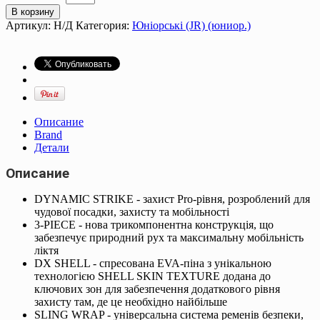
В корзину
Артикул:
Н/Д
Категория:
Юніорські (JR) (юниор.)
Описание
Brand
Детали
Описание
DYNAMIC STRIKE - захист Pro-рівня, розроблений для
чудової посадки, захисту та мобільності
3-PIECE - нова трикомпонентна конструкція, що
забезпечує природний рух та максимальну мобільність
ліктя
DX SHELL - спресована EVA-піна з унікальною
технологією SHELL SKIN TEXTURE додана до
ключових зон для забезпечення додаткового рівня
захисту там, де це необхідно найбільше
SLING WRAP - універсальна система ременів безпеки,