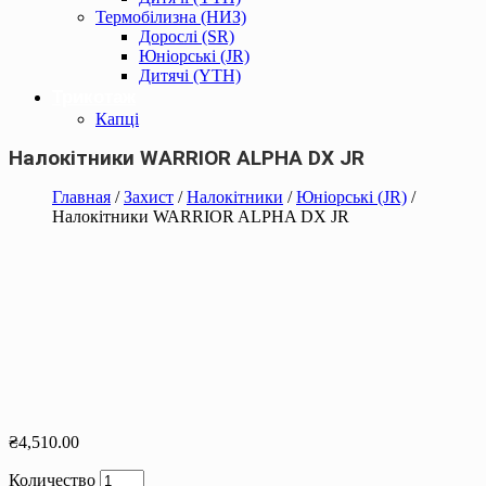
Термобілизна (НИЗ)
Дорослі (SR)
Юніорські (JR)
Дитячі (YTH)
Трикотаж
Капці
Налокітники WARRIOR ALPHA DX JR
Главная
/
Захист
/
Налокітники
/
Юніорські (JR)
/
Налокітники WARRIOR ALPHA DX JR
₴
4,510.00
Количество