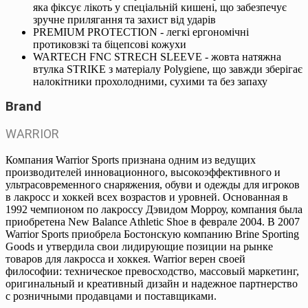
яка фіксує лікоть у спеціальній кишені, що забезпечує
зручне прилягання та захист від ударів
PREMIUM PROTECTION - легкі ергономічні
протиковзкі та біцепсові кожухи
WARTECH FNC STRECH SLEEVE - жовта натяжна
втулка STRIKE з матеріалу Polygiene, що завжди зберігає
налокітники прохолодними, сухими та без запаху
Brand
WARRIOR
Компания Warrior Sports признана одним из ведущих
производителей инновационного, высокоэффективного и
ультрасовременного снаряжения, обуви и одежды для игроков
в лакросс и хоккей всех возрастов и уровней. Основанная в
1992 чемпионом по лакроссу Дэвидом Морроу, компания была
приобретена New Balance Athletic Shoe в феврале 2004. В 2007
Warrior Sports приобрела Бостонскую компанию Brine Sporting
Goods и утвердила свои лидирующие позиции на рынке
товаров для лакросса и хоккея. Warrior верен своей
философии: техническое превосходство, массовый маркетинг,
оригинальный и креативный дизайн и надежное партнерство
с розничными продавцами и поставщиками.