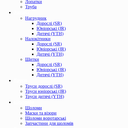
Лопатки
Труба
Захист
Нагрудник
Дорослі (SR)
Юніорські (JR)
Дитячі (YTH)
Налокітники
Дорослі (SR)
Юніорські (JR)
Дитячі (YTH)
Щитки
Дорослі (SR)
Юніорські (JR)
Дитячі (YTH)
Труси
Труси дорослі (SR)
Труси юніорські (JR)
Труси дитячі (YTH)
Шоломи
Шоломи
Маски та візори
Шоломи воротарські
Запчастини для шоломів