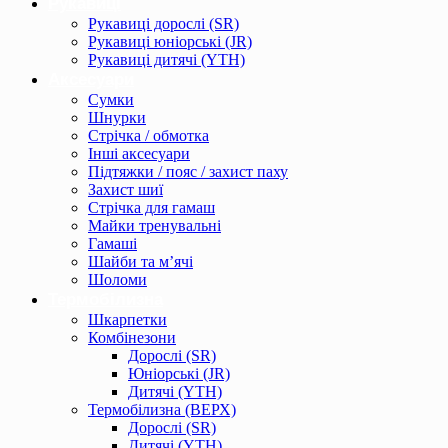
Рукавиці
Рукавиці дорослі (SR)
Рукавиці юніорські (JR)
Рукавиці дитячі (YTH)
Аксесуари
Сумки
Шнурки
Стрічка / обмотка
Інші аксесуари
Підтяжки / пояс / захист паху
Захист шиї
Стрічка для гамаш
Майки тренувальні
Гамаші
Шайби та м’ячі
Шоломи
Термобілизна
Шкарпетки
Комбінезони
Дорослі (SR)
Юніорські (JR)
Дитячі (YTH)
Термобілизна (ВЕРХ)
Дорослі (SR)
Дитячі (YTH)