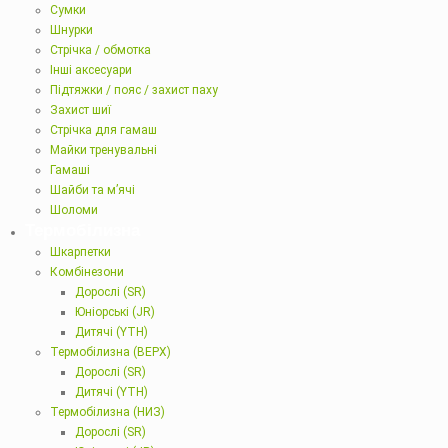
Сумки
Шнурки
Стрічка / обмотка
Інші аксесуари
Підтяжки / пояс / захист паху
Захист шиї
Стрічка для гамаш
Майки тренувальні
Гамаші
Шайби та м’ячі
Шоломи
Термобілизна
Шкарпетки
Комбінезони
Дорослі (SR)
Юніорські (JR)
Дитячі (YTH)
Термобілизна (ВЕРХ)
Дорослі (SR)
Дитячі (YTH)
Термобілизна (НИЗ)
Дорослі (SR)