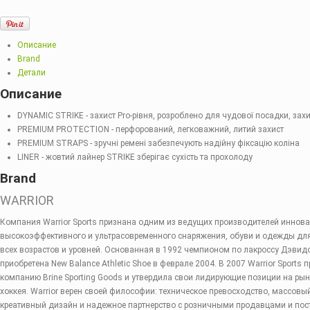
Описание
Brand
Детали
Описание
DYNAMIC STRIKE - захист Pro-рівня, розроблено для чудової посадки, захи
PREMIUM PROTECTION - перфорований, легковажний, литий захист
PREMIUM STRAPS - зручні ремені забезпечують надійну фіксацію коліна
LINER - жовтий лайнер STRIKE зберігає сухість та прохолоду
Brand
WARRIOR
Компания Warrior Sports признана одним из ведущих производителей иннов
высокоэффективного и ультрасовременного снаряжения, обуви и одежды для 
всех возрастов и уровней. Основанная в 1992 чемпионом по лакроссу Дэви
приобретена New Balance Athletic Shoe в феврале 2004. В 2007 Warrior Sports
компанию Brine Sporting Goods и утвердила свои лидирующие позиции на рын
хоккея. Warrior верен своей философии: техническое превосходство, массовы
креативный дизайн и надежное партнерство с розничными продавцами и по