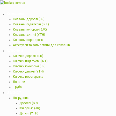
Ковзани
Ковзани дорослі (SR)
Ковзани підліткові (INT)
Ковзани юніорські (JR)
Ковзани дитячі (YTH)
Ковзани воротарські
Аксесуари та запчастини для ковзанів
Ключки
Ключки дорослі (SR)
Ключки підліткові (INT)
Ключки юніорські (JR)
Ключки дитячі (YTH)
Ключка воротарська
Лопатки
Труба
Захист
Нагрудник
Дорослі (SR)
Юніорські (JR)
Дитячі (YTH)